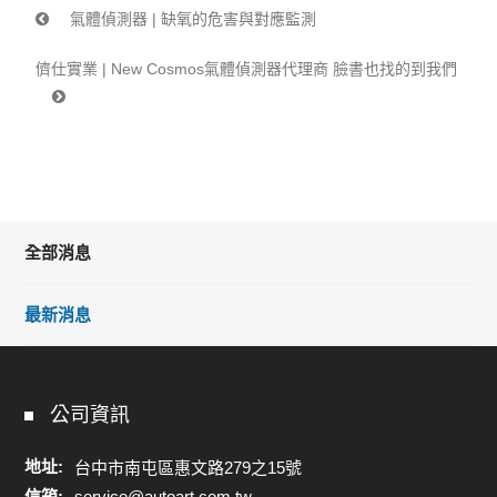
氣體偵測器 | 缺氧的危害與對應監測
儕仕實業 | New Cosmos氣體偵測器代理商 臉書也找的到我們
全部消息
最新消息
公司資訊
地址:
台中市南屯區惠文路279之15號
信箱:
service@autoart.com.tw